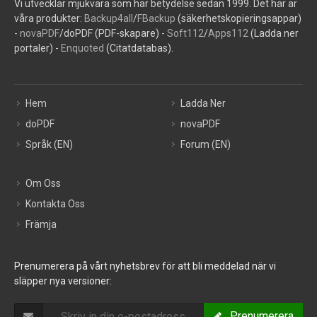
Vi utvecklar mjukvara som har betydelse sedan 1999. Det här är
våra produkter:
Backup4all
/
FBackup
(säkerhetskopieringsappar)
-
novaPDF
/doPDF (PDF-skapare) -
Soft112
/
Apps112
(Ladda ner
portaler) -
Enquoted
(Citatdatabas).
Hem
Ladda Ner
doPDF
novaPDF
Språk (EN)
Forum (EN)
Om Oss
Kontakta Oss
Främja
Prenumerera på vårt nyhetsbrev för att bli meddelad när vi
släpper nya versioner:
Prenumerera