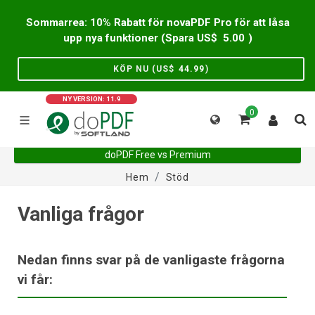
Sommarrea: 10% Rabatt för novaPDF Pro för att låsa
upp nya funktioner (Spara US$
5.00
)
KÖP NU (US$
44.99
)
NY VERSION: 11.9
0
doPDF Free vs Premium
Hem
Stöd
Vanliga frågor
Nedan finns svar på de vanligaste frågorna
vi får: