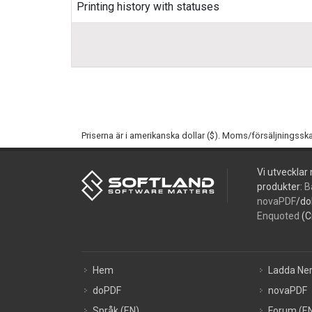
Printing history with statuses
Priserna är i amerikanska dollar ($). Moms/försäljningsska
Vi utvecklar
produkter:
B
novaPDF
/do
Enquoted
(C
Hem
Ladda Ne
doPDF
novaPDF
Språk (EN)
Forum (E