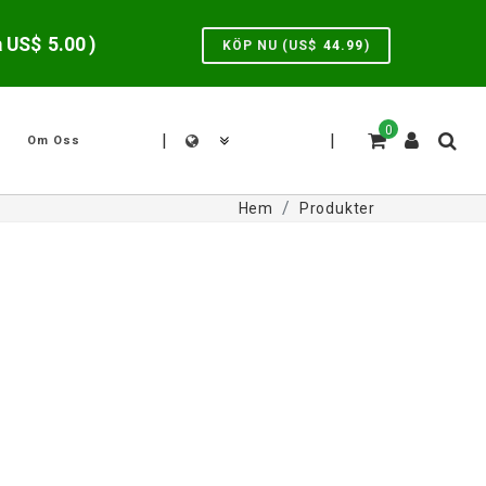
a US$
5.00
)
KÖP NU (US$
44.99
)
0
|
|
Om Oss
Hem
Produkter