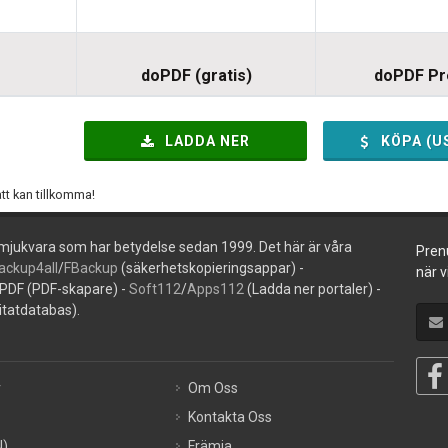
doPDF (gratis)
doPDF P
LADDA NER
KÖPA (U
tt kan tillkomma!
 mjukvara som har betydelse sedan 1999. Det här är våra
Pren
ackup4all
/
FBackup
(säkerhetskopieringsappar) -
när v
PDF (PDF-skapare) -
Soft112
/
Apps112
(Ladda ner portaler) -
itatdatabas).
r
Om Oss
Kontakta Oss
N)
Främja