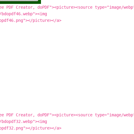
ee PDF Creator, doPDF"><picture><source type="image/webp
/bdopdf46.webp"><img
opdf46.png"></picture></a>
ee PDF Creator, doPDF"><picture><source type="image/webp
/bdopdf32.webp"><img
opdf32.png"></picture></a>