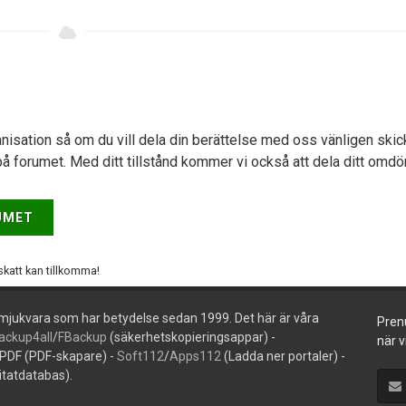
anisation så om du vill dela din berättelse med oss vänligen skic
å forumet. Med ditt tillstånd kommer vi också att dela ditt omd
UMET
skatt kan tillkomma!
 mjukvara som har betydelse sedan 1999. Det här är våra
Pren
ackup4all
/
FBackup
(säkerhetskopieringsappar) -
när v
PDF (PDF-skapare) -
Soft112
/
Apps112
(Ladda ner portaler) -
itatdatabas).