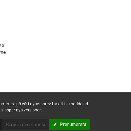
ka
öme
umerera på vårt nyhetsbrev för att bli meddelad
i släpper nya versioner:
Prenumerera