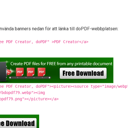
nvända banners nedan för att länka till doPDF-webbplatsen:
ee PDF Creator, doPDF" >PDF Creator</a>
ee PDF Creator, doPDF"><picture><source type="image/webp
/bdopdf79.webp"><img
opdf79.png"></picture></a>