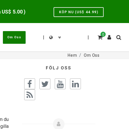
a US$
5.00
)
KÖP NU (US$
44.99
)
0
|
|
Om Oss
Hem
Om Oss
FÖLJ OSS
Om du
gilla