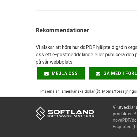
Rekommendationer
Vi älskar att höra hur doPDF hjälpte dig/din org
oss ett e-postmeddelande eller publicera den p
på vår webbplats.
MEJLA OSS
GÅ MED I FOR
Priserna är i amerikanska dollar ($). Moms/försäljnings
Vi utvecklar
produkter:
B
novaPDF
/do
Enquoted
(C